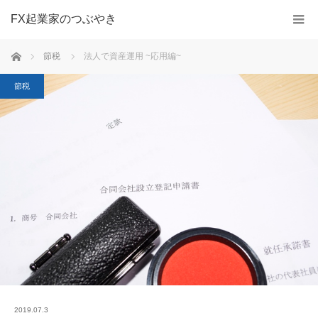
FX起業家のつぶやき
ホーム
節税
法人で資産運用 ~応用編~
節税
2019.07.3