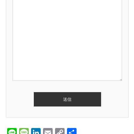
Line
Message
LinkedIn
Email
Copy
共